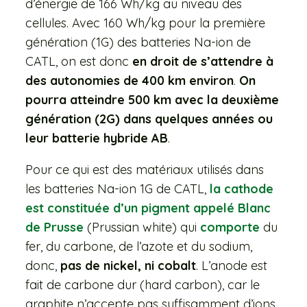
d’énergie de 166 Wh/kg au niveau des
cellules. Avec 160 Wh/kg pour la première
génération (1G) des batteries Na-ion de
CATL, on est donc
en droit de s’attendre à
des autonomies de 400 km environ
.
On
pourra atteindre 500 km avec la deuxième
génération (2G) dans quelques années ou
leur batterie hybride AB
.
Pour ce qui est des matériaux utilisés dans
les batteries Na-ion 1G de CATL,
la cathode
est constituée d’un pigment appelé Blanc
de Prusse
(Prussian white) qui
comporte
du
fer, du carbone, de l’azote et du sodium,
donc,
pas de nickel, ni cobalt
. L’anode est
fait de carbone dur (hard carbon), car le
graphite n’accepte pas suffisamment d’ions