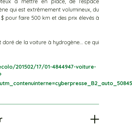
teux à mettre en place, de l’espace
ène qui est extrêmement volumineux, du
$ pour faire 500 km et des prix élevés à
it doré de la voiture à hydrogène… ce qui
-ecolo/201502/17/01-4844947-voiture-
?
s&utm_contenuinterne=cyberpresse_B2_auto_5084
r