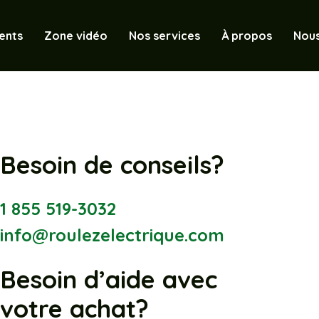
ents
Zone vidéo
Nos services
À propos
Nous
Besoin de conseils?
1 855 519-3032
info@roulezelectrique.com
Besoin d’aide avec
votre achat?