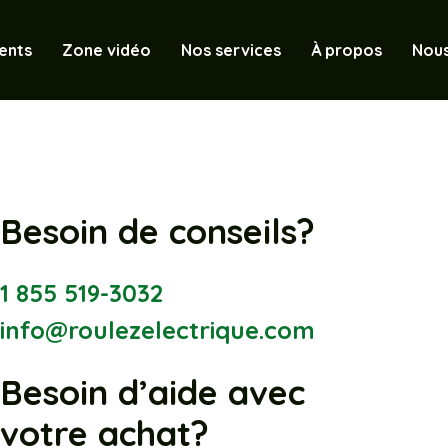
ents
Zone vidéo
Nos services
À propos
Nous
Besoin de conseils?
1 855 519-3032
info@roulezelectrique.com
Besoin d’aide avec
votre achat?