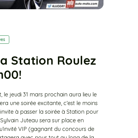
ues
la Station Roulez
h00!
le jeudi 31 mars prochain aura lieu le
ra une soirée excitante, c’est le moins
invite à passer la soirée à Station pour
 Sylvain Juteau sera sur place en
qu’invité VIP (gagnant du concours de
rtagera avec nous tout au long de la