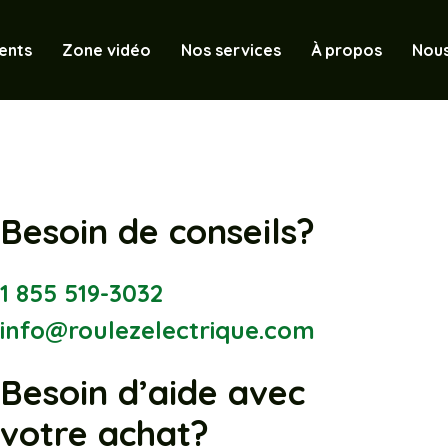
ents
Zone vidéo
Nos services
À propos
Nous
Besoin de conseils?
1 855 519-3032
info@roulezelectrique.com
Besoin d’aide avec
votre achat?