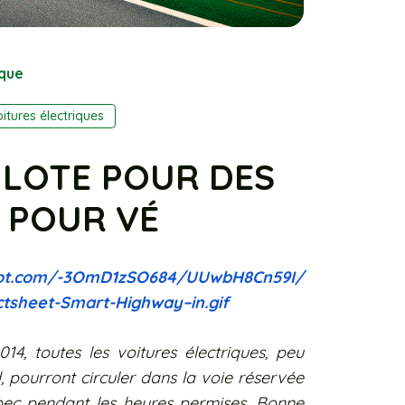
ique
itures électriques
PILOTE POUR DES
 POUR VÉ
ot.com/-
3OmD1zSO684/UUwbH8Cn59I/
ctsheet-Smart-Highway–in.
gif
4, toutes les voitures électriques, peu
pourront circuler dans la voie réservée
ec pendant les heures permises. Bonne