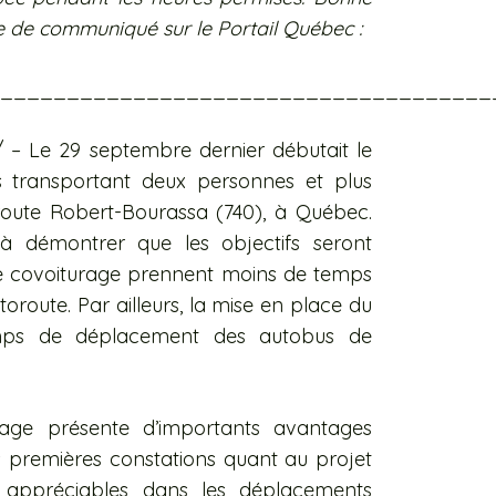
ie de communiqué sur le Portail Québec :
_____________________________________
– Le 29 septembre dernier débutait le
s transportant deux personnes et plus
route Robert-Bourassa (740), à Québec.
à démontrer que les objectifs seront
t le covoiturage prennent moins de temps
oroute. Par ailleurs, la mise en place du
emps de déplacement des autobus de
urage présente d’importants avantages
premières constations quant au projet
 appréciables dans les déplacements