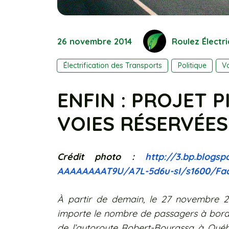
26 novembre 2014
Roulez Électr
Électrification des Transports
Politique
Vo
ENFIN : PROJET 
VOIES RÉSERVÉES
Crédit photo :
http://3.bp.blogsp
AAAAAAAAT9U/A7L-5d6u-sI/s1600/
Fa
À partir de demain, le 27 novembre 201
importe le nombre de passagers à bord, 
de l’autoroute Robert-Bourassa à Québ