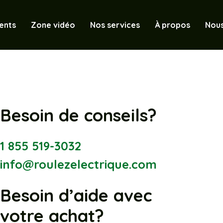
ents
Zone vidéo
Nos services
À propos
Nous
Besoin de conseils?
1 855 519-3032
info@roulezelectrique.com
Besoin d’aide avec
votre achat?