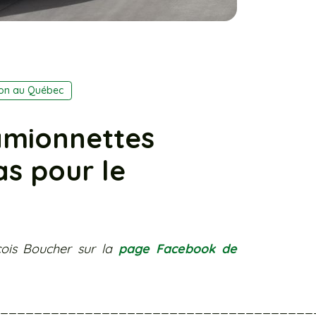
ion au Québec
amionnettes
as pour le
çois Boucher sur la
page Facebook de
______________________________________