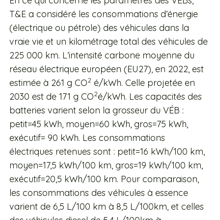
En ce qui concerne les paramètres des VÉBs,
T&E a considéré les consommations d’énergie
(électrique ou pétrole) des véhicules dans la
vraie vie et un kilométrage total des véhicules de
225 000 km. L’intensité carbone moyenne du
réseau électrique européen (EU27), en 2022, est
2
estimée à 261 g CO
é/kWh. Celle projetée en
2
2030 est de 171 g CO
é/kWh. Les capacités des
batteries varient selon la grosseur du VÉB :
petit=45 kWh, moyen=60 kWh, gros=75 kWh,
exécutif= 90 kWh. Les consommations
électriques retenues sont : petit=16 kWh/100 km,
moyen=17,5 kWh/100 km, gros=19 kWh/100 km,
exécutif=20,5 kWh/100 km. Pour comparaison,
les consommations des véhicules à essence
varient de 6,5 L/100 km à 8,5 L/100km, et celles