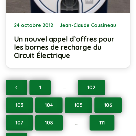
24 octobre 2012
Jean-Claude Cousineau
Un nouvel appel d’offres pour
les bornes de recharge du
Circuit Électrique
1
…
102
103
104
105
106
107
108
…
111