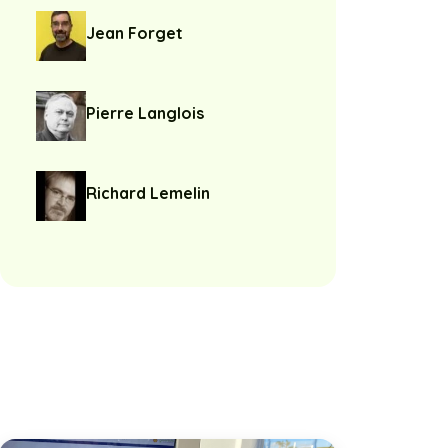
Jean Forget
Pierre Langlois
Richard Lemelin