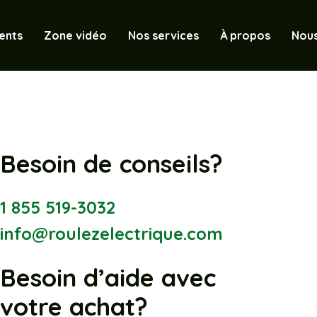
ents
Zone vidéo
Nos services
À propos
Nous
Besoin de conseils?
1 855 519-3032
info@roulezelectrique.com
Besoin d’aide avec
votre achat?