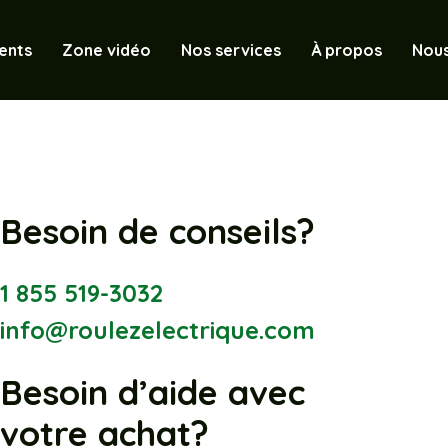
ents
Zone vidéo
Nos services
À propos
Nous
Besoin de conseils?
1 855 519-3032
info@roulezelectrique.com
Besoin d’aide avec
votre achat?