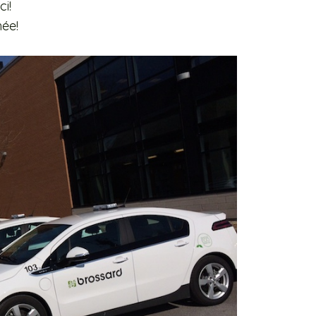
ci!
hée!