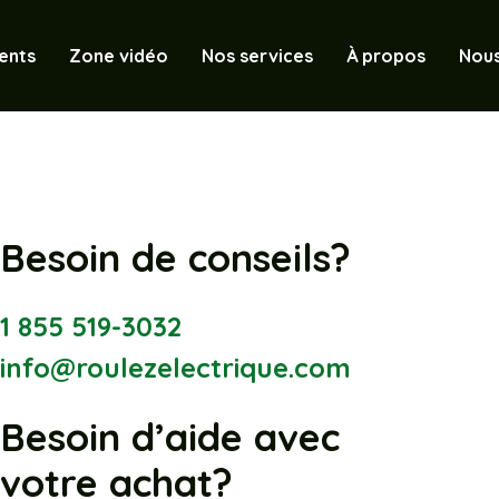
ents
Zone vidéo
Nos services
À propos
Nous
Besoin de conseils?
1 855 519-3032
info@roulezelectrique.com
Besoin d’aide avec
votre achat?