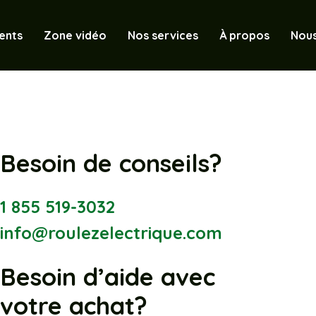
ents
Zone vidéo
Nos services
À propos
Nous
Besoin de conseils?
1 855 519-3032
info@roulezelectrique.com
Besoin d’aide avec
votre achat?