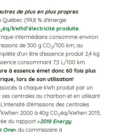
autres de plus en plus propres
 au Québec (99,8 % d’énergie
O
éq/kWhd’électricité produite
.
2
ectrique intermédiaire consomme environ
missions de 300 g CO
/100 km, au
2
lète d’un litre d’essence produit 2,4 kg
 essence consommant 7,5 L/100 km
ure à essence émet donc 60 fois plus
que, lors de son utilisation!
S associés à chaque kWh produit par un
 ses centrales au charbon et en utilisant
L’intensité d’émissions des centrales
/kWhen 2000 à 40g CO
éq/kWhen 2015,
2
rée du rapport «
2018 Energy
e One
» du commissaire à