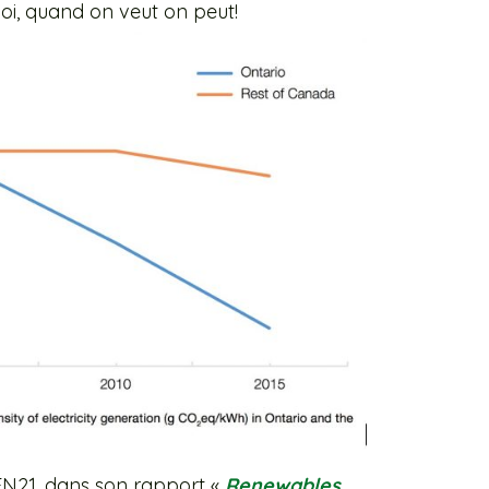
oi, quand on veut on peut!
EN21, dans son rapport «
Renewables