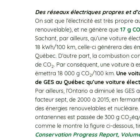
Des réseaux électriques propres et d’
On sait que l’électricité est très propre
renouvelable), et ne génère que
17 g C
Sachant, par ailleurs, qu’une voiture él
18 kWh/100 km, celle-ci générera des é
Québec. D’autre part, la combustion comp
de CO
. Par conséquent, une voiture à
2
émettra 18 000 g CO
/100 km.
Une voit
2
de GES au Québec qu’une voiture électri
Par ailleurs, l’Ontario a diminué les GE
facteur sept, de 2000 à 2015, en fermant
des énergies renouvelables et nucléaire. 
ontariennes est passée de 300 g CO
éq
2
comme le montre la figure ci-dessous, ti
Conservation Progress Report, Volum