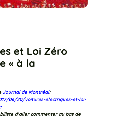
es et Loi Zéro
e « à la
le
Journal de Montréal
:
7/06/20/voitures-electriques-et-loi-
e
iliste d’aller commenter au bas de