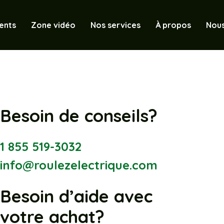
ents
Zone vidéo
Nos services
À propos
Nous
Besoin de conseils?
1 855 519-3032
info@roulezelectrique.com
Besoin d’aide avec
votre achat?