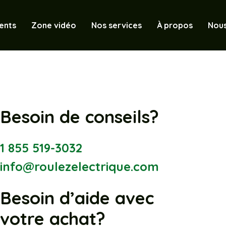
ents
Zone vidéo
Nos services
À propos
Nous
Besoin de conseils?
1 855 519-3032
info@roulezelectrique.com
Besoin d’aide avec
votre achat?