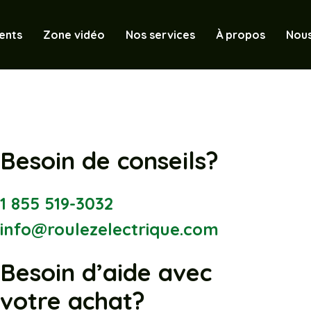
ents
Zone vidéo
Nos services
À propos
Nous
Besoin de conseils?
1 855 519-3032
info@roulezelectrique.com
Besoin d’aide avec
votre achat?