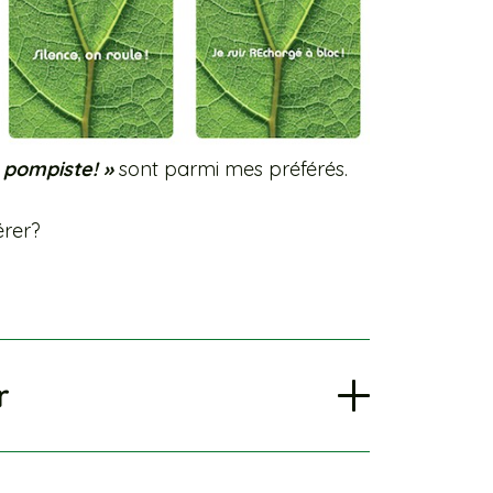
 pompiste! »
sont parmi mes préférés.
érer?
r