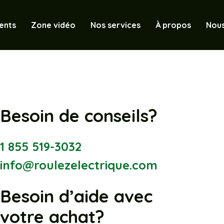
ents
Zone vidéo
Nos services
À propos
Nous
Besoin de conseils?
1 855 519-3032
info@roulezelectrique.com
Besoin d’aide avec
votre achat?