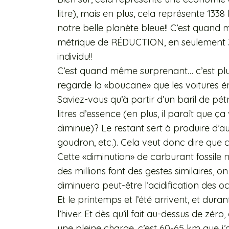
litre), mais en plus, cela représente 133
notre belle planète bleue!! C’est quan
métrique de RÉDUCTION, en seulement 
individu!!
C’est quand même surprenant… c’est plus
regarde la «boucane» que les voitures ém
Saviez-vous qu’à partir d’un baril de pétr
litres d’essence (en plus, il paraît que ç
diminue)? Le restant sert à produire d’au
goudron, etc.). Cela veut donc dire que c
Cette «diminution» de carburant fossile 
des millions font des gestes similaires, o
diminuera peut-être l’acidification des 
Et le printemps et l’été arrivent, et dura
l’hiver. Et dès qu’il fait au-dessus de zé
une pleine charge, c’est 60-65 km que j’o