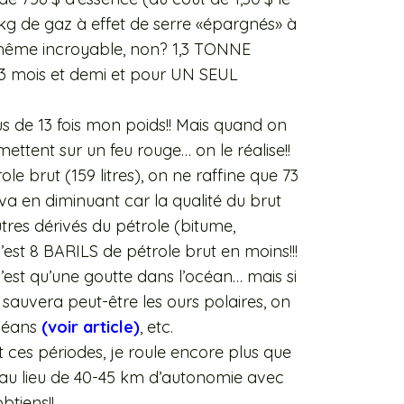
8 kg de gaz à effet de serre «épargnés» à
d même incroyable, non? 1,3 TONNE
3 mois et demi et pour UN SEUL
 de 13 fois mon poids!! Mais quand on
ettent sur un feu rouge… on le réalise!!
ole brut (159 litres), on ne raffine que 73
a va en diminuant car la qualité du brut
tres dérivés du pétrole (bitume,
’est 8 BARILS de pétrole brut en moins!!!
n’est qu’une goutte dans l’océan… mais si
n sauvera peut-être les ours polaires, on
océans
(voir article)
, etc.
nt ces périodes, je roule encore plus que
ro, au lieu de 40-45 km d’autonomie avec
btiens!!