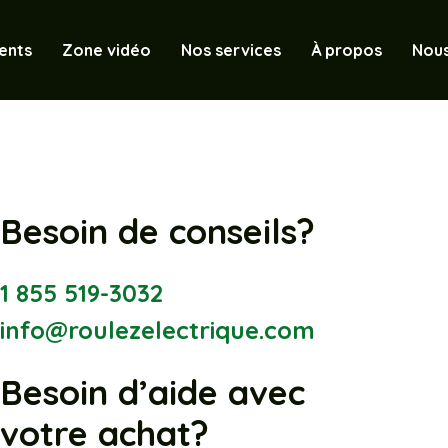
ents
Zone vidéo
Nos services
À propos
Nous
Besoin de conseils?
1 855 519-3032
info@roulezelectrique.com
Besoin d’aide avec
votre achat?