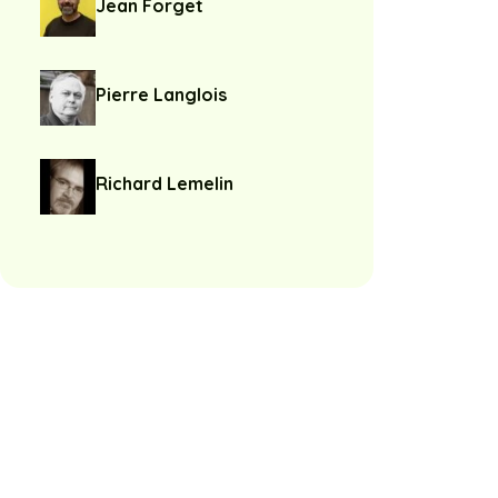
Jean Forget
Pierre Langlois
Richard Lemelin