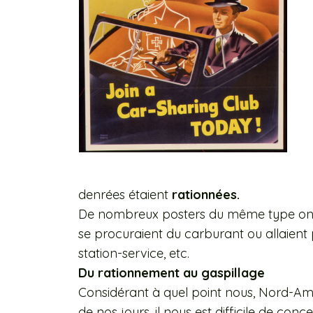
denrées étaient
rationnées.
De nombreux posters du même type ont é
se procuraient du carburant ou allaient 
station-service, etc.
Du rationnement au gaspillage
Considérant à quel point nous, Nord-Amér
de nos jours, il nous est difficile de con