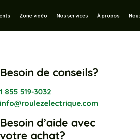
ents
Zone vidéo
Nos services
À propos
Nous
Besoin de conseils?
1 855 519-3032
info@roulezelectrique.com
Besoin d’aide avec
votre achat?