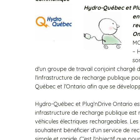
Hydro-Québec et Plu
en
re
On
MO
– 
so
d’un groupe de travail conjoint chargé d
l’infrastructure de recharge publique pou
Québec et l’Ontario afin que se développ
Hydro-Québec et Plug’nDrive Ontario est
infrastructure de recharge publique est n
véhicules électriques rechargeables. Le
souhaitent bénéficier d’un service de re
simple et rapide. C’est l’objectif que po