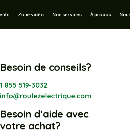
ents
Zone vidéo
Nos services
À propos
Nous
Besoin de conseils?
1 855 519-3032
info@roulezelectrique.com
Besoin d’aide avec
votre achat?