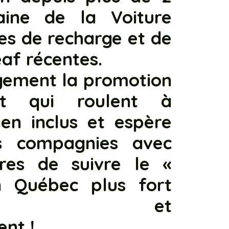
ine de la Voiture
es de recharge et de
eaf récentes.
gement la promotion
rt qui roulent à
en inclus et espère
es compagnies avec
ires de suivre le «
 Québec plus fort
uement et
nt !