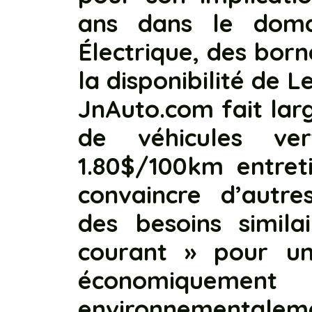
ans dans le doma
Électrique, des born
la disponibilité de L
JnAuto.com fait lar
de véhicules ve
1.80$/100km entreti
convaincre d’autr
des besoins simila
courant » pour un
économiq
environnementaleme