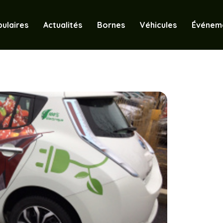
ulaires
Actualités
Bornes
Véhicules
Événem