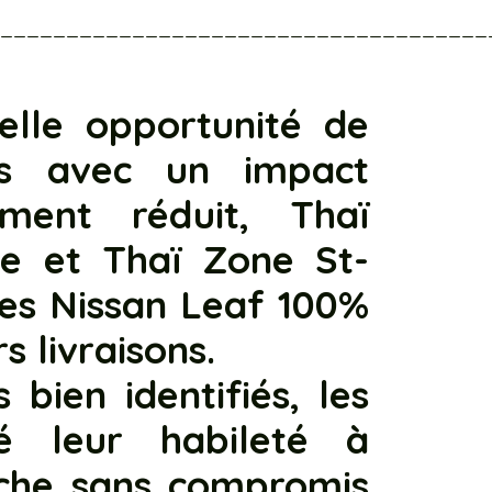
______________________________________
lle opportunité de
ons avec un impact
ment réduit, Thaï
e et Thaï Zone St-
es Nissan Leaf 100%
s livraisons.
 bien identifiés, les
é leur habileté à
âche sans compromis