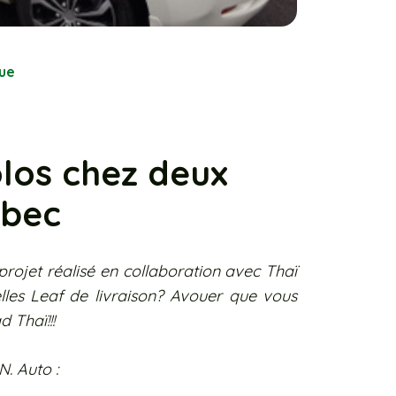
que
olos chez deux
ébec
rojet réalisé en collaboration avec Thaï
elles Leaf de livraison? Avouer que vous
d Thaï!!!
JN. Auto :