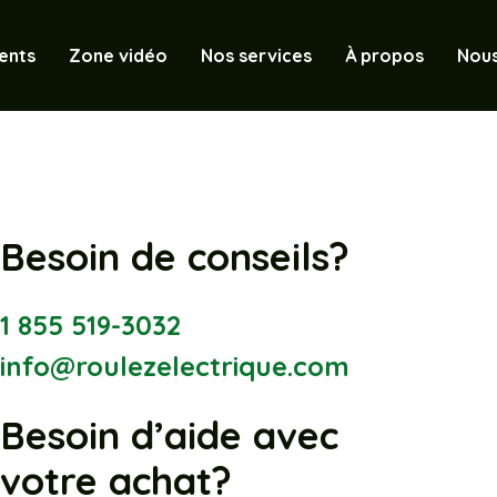
ents
Zone vidéo
Nos services
À propos
Nous
Besoin de conseils?
1 855 519-3032
info@roulezelectrique.com
Besoin d’aide avec
votre achat?