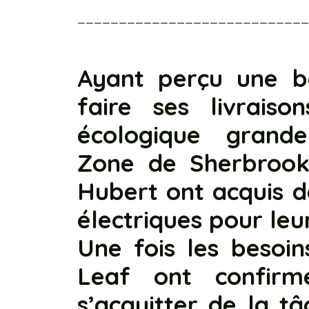
___________________________
Ayant perçu une be
faire ses livrais
écologique grande
Zone de Sherbrook
Hubert ont acquis d
électriques pour leur
Une fois les besoins
Leaf ont confirm
s’acquitter de la t