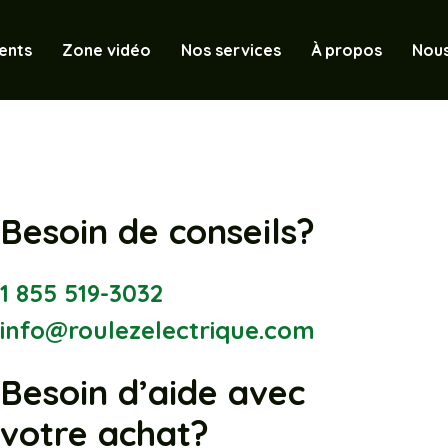
ents
Zone vidéo
Nos services
À propos
Nous
Besoin de conseils?
1 855 519-3032
info@roulezelectrique.com
Besoin d’aide avec
votre achat?