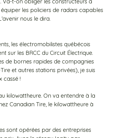
s. Va-t-on obliger les constructeurs à
u équiper les policiers de radars capables
’avenir nous le dira.
ts, les électromobilistes québécois
nt sur les BRCC du Circuit Électrique.
aines de bornes rapides de compagnies
e et autres stations privées), je suis
x cassé !
x au kilowattheure. On va entendre à la
chez Canadian Tire, le kilowattheure à
es sont opérées par des entreprises