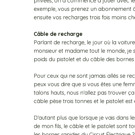
privées, on a commencé à jouer avec les 
exemple, vous prenez un abonnement à 
ensuite vos recharges trois fois moins che
Câble de recharge
Parlant de recharge, le jour où la voiture
monsieur et madame tout le monde, je s
poids du pistolet et du câble des bornes 
Pour ceux qui ne sont jamais allés se r
peux vous dire que si vous êtes une fe
talons hauts, nous n’allez pas trouver ç
câble pèse trois tonnes et le pistolet es
D’autant plus que lorsque je vais dans l
de mon fils, le câble et le pistolet sont t
les bornes rapides du Circuit Électrique ?