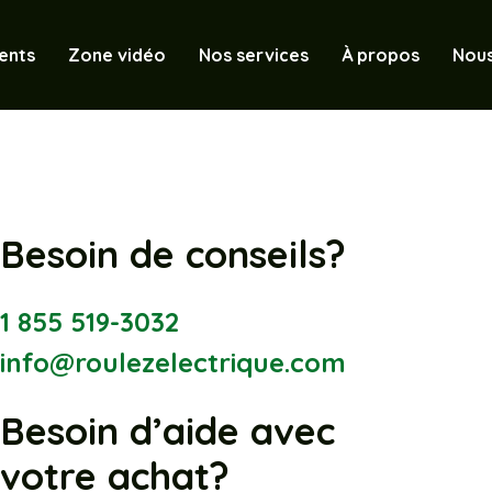
ents
Zone vidéo
Nos services
À propos
Nous
Besoin de conseils?
1 855 519-3032
info@roulezelectrique.com
Besoin d’aide avec
votre achat?