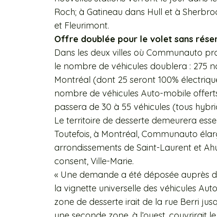
Roch; à Gatineau dans Hull et à Sherbro
et Fleurimont.
Offre doublée pour le volet sans rése
Dans les deux villes où Communauto prop
le nombre de véhicules doublera : 275 n
Montréal (dont 25 seront 100% électrique
nombre de véhicules Auto-mobile offerts 
passera de 30 à 55 véhicules (tous hybri
Le territoire de desserte demeurera es
Toutefois, à Montréal, Communauto élarg
arrondissements de Saint-Laurent et Ahunts
consent, Ville-Marie.
« Une demande a été déposée auprès de 
la vignette universelle des véhicules Au
zone de desserte irait de la rue Berri jusq
une seconde zone, à l’ouest, couvrirait l