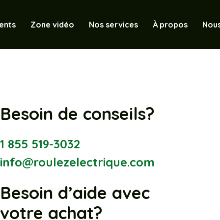
ents
Zone vidéo
Nos services
À propos
Nous
Besoin de conseils?
1 855 519-3032
info@roulezelectrique.com
Besoin d’aide avec
votre achat?