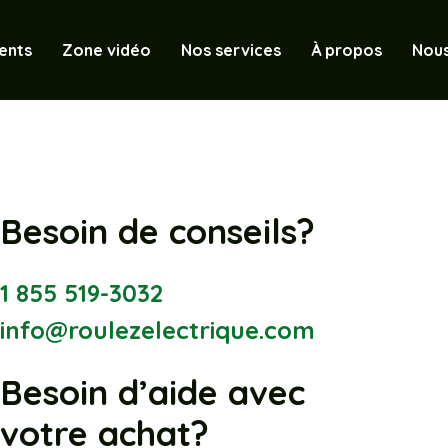
ents
Zone vidéo
Nos services
À propos
Nous
Besoin de conseils?
1 855 519-3032
info@roulezelectrique.com
Besoin d’aide avec
votre achat?