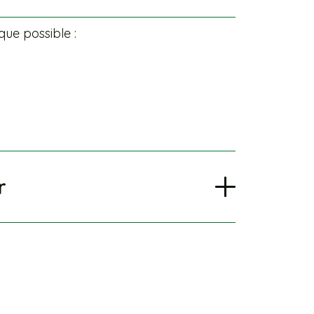
ue possible :
r