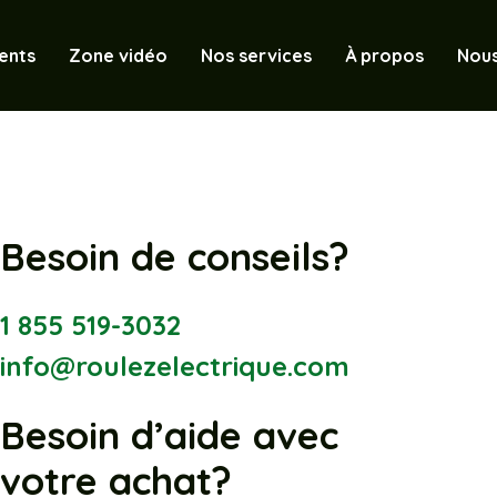
ents
Zone vidéo
Nos services
À propos
Nous
Besoin de conseils?
1 855 519-3032
info@roulezelectrique.com
Besoin d’aide avec
votre achat?