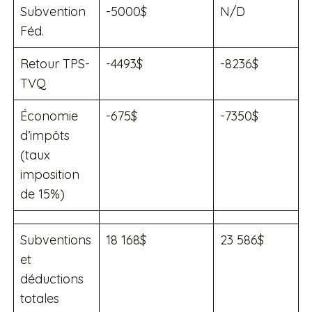
Subvention
-5000$
N/D
Féd.
Retour TPS-
-4493$
-8236$
TVQ
Économie
-675$
-7350$
d’impôts
(taux
imposition
de 15%)
Subventions
18 168$
23 586$
et
déductions
totales