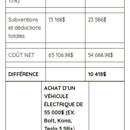
15%)
Subventions
13 168$
23 586$
et déductions
totales
COÛT NET
65 106.98$
54 688.98$
DIFFÉRENCE
10 418$
ACHAT D’UN
VÉHICULE
ÉLECTRIQUE DE
55 000$ (EX:
Bolt, Kona,
Tesla 3 SR+
)