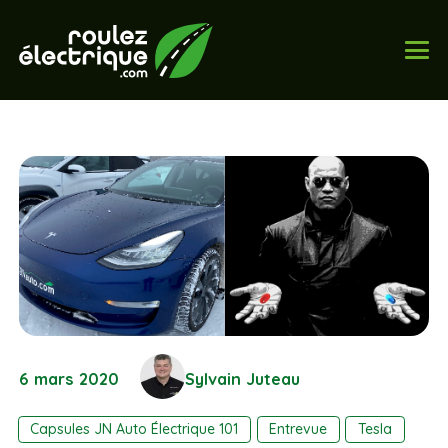
6 mars 2020
Sylvain Juteau
Capsules JN Auto Électrique 101
Entrevue
Tesla