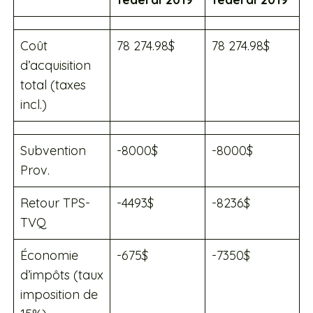
Coût
78 274.98$
78 274.98$
d’acquisition
total (taxes
incl.)
Subvention
-8000$
-8000$
Prov.
Retour TPS-
-4493$
-8236$
TVQ
Économie
-675$
-7350$
d’impôts (taux
imposition de