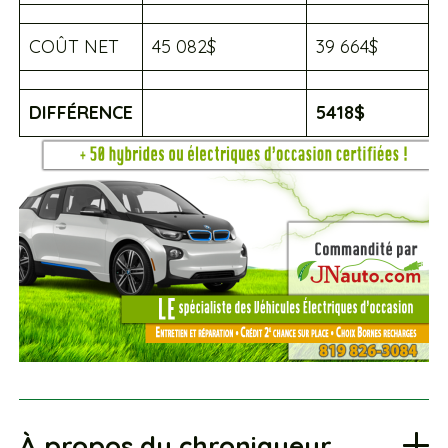
COÛT NET
45 082$
39 664$
DIFFÉRENCE
5418$
À propos du chroniqueur