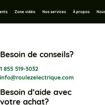
ents
Zone vidéo
Nos services
À propos
Nous
Besoin de conseils?
1 855 519-3032
info@roulezelectrique.com
Besoin d’aide avec
votre achat?