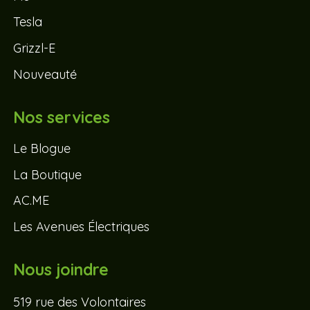
Grizzl-E
Nouveauté
Nos services
Le Blogue
La Boutique
AC.ME
Les Avenues Électriques
Nous joindre
519 rue des Volontaires
Trois-Rivières QC G9A 2E7
469, Avenue Taniata,