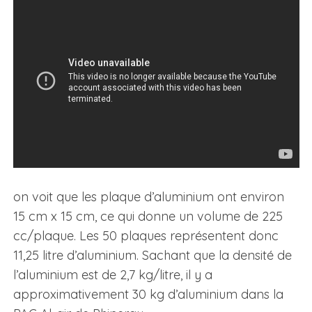
on voit que les plaque d’aluminium ont environ
15 cm x 15 cm, ce qui donne un volume de 225
cc/plaque. Les 50 plaques représentent donc
11,25 litre d’aluminium. Sachant que la densité de
l’aluminium est de 2,7 kg/litre, il y a
approximativement 30 kg d’aluminium dans la