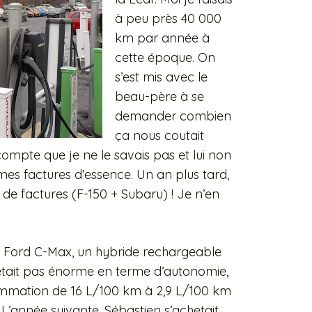
à peu près 40 000
km par année à
cette époque. On
s’est mis avec le
beau-père à se
demander combien
ça nous coutait
ompte que je ne le savais pas et lui non
s mes factures d’essence. Un an plus tard,
 de factures (F-150 + Subaru) ! Je n’en
n Ford C-Max, un hybride rechargeable
’était pas énorme en terme d’autonomie,
mmation de 16 L/100 km à 2,9 L/100 km
» L’année suivante, Sébastien s’achetait