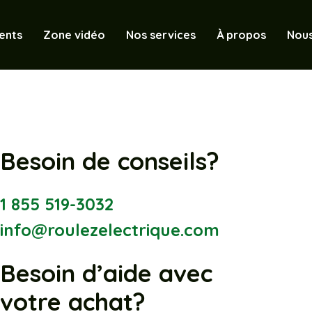
ents
Zone vidéo
Nos services
À propos
Nous
Besoin de conseils?
1 855 519-3032
info@roulezelectrique.com
Besoin d’aide avec
votre achat?