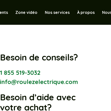
ents
Zone vidéo
Nos services
À propos
Nous
Besoin de conseils?
1 855 519-3032
info@roulezelectrique.com
Besoin d’aide avec
votre achat?