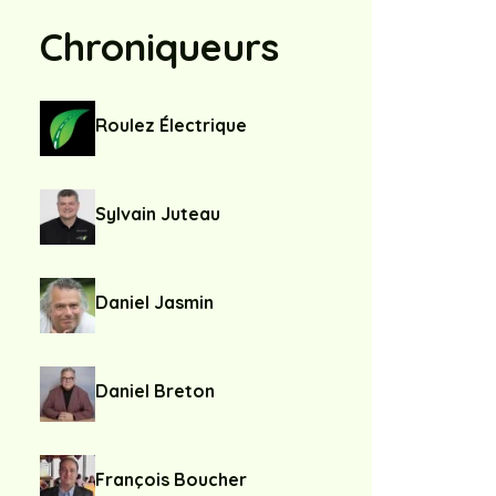
Chroniqueurs
Roulez Électrique
Sylvain Juteau
Daniel Jasmin
Daniel Breton
François Boucher