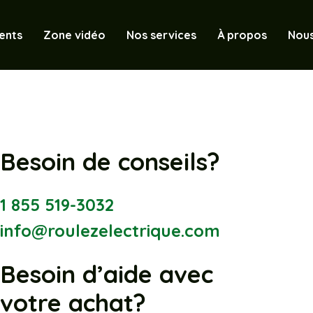
ents
Zone vidéo
Nos services
À propos
Nous
Besoin de conseils?
1 855 519-3032
info@roulezelectrique.com
Besoin d’aide avec
votre achat?