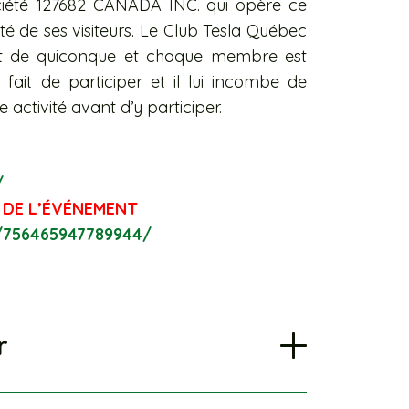
ciété 127682 CANADA INC. qui opère ce
ité de ses visiteurs. Le Club Tesla Québec
art de quiconque et chaque membre est
fait de participer et il lui incombe de
e activité avant d’y participer.
/
 DE L’ÉVÉNEMENT
/756465947789944/
r