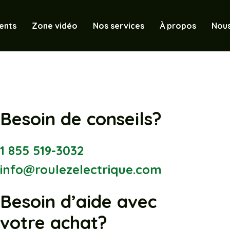
ents
Zone vidéo
Nos services
À propos
Nous
Besoin de conseils?
1 855 519-3032
info@roulezelectrique.com
Besoin d’aide avec
votre achat?