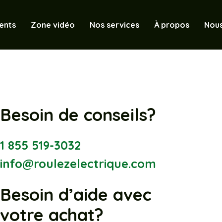
ents
Zone vidéo
Nos services
À propos
Nous
Besoin de conseils?
1 855 519-3032
info@roulezelectrique.com
Besoin d’aide avec
votre achat?