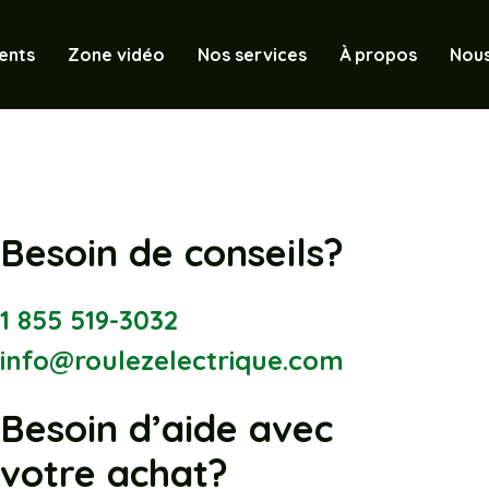
ents
Zone vidéo
Nos services
À propos
Nous
Besoin de conseils?
1 855 519-3032
info@roulezelectrique.com
Besoin d’aide avec
votre achat?