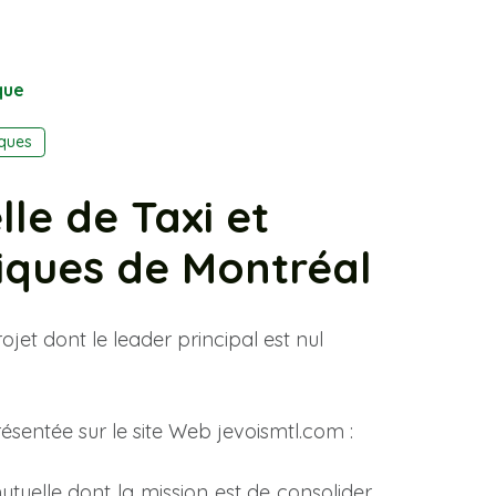
que
iques
le de Taxi et
iques de Montréal
jet dont le leader principal est nul
résentée sur le site Web jevoismtl.com :
utuelle dont la mission est de consolider