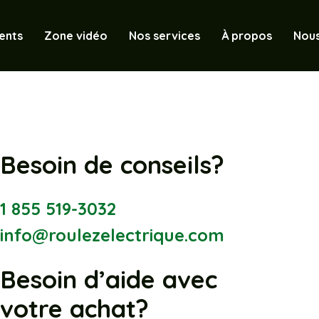
ents
Zone vidéo
Nos services
À propos
Nous
Besoin de conseils?
1 855 519-3032
info@roulezelectrique.com
Besoin d’aide avec
votre achat?