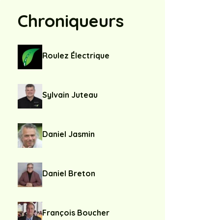
Chroniqueurs
Roulez Électrique
Sylvain Juteau
Daniel Jasmin
Daniel Breton
François Boucher