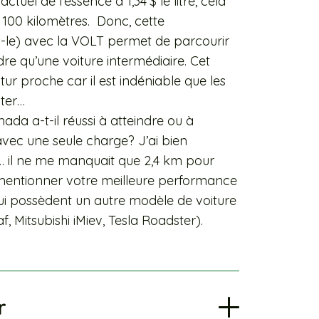
tuel de l’essence à 1,34 $ le litre, cela
 100 kilomètres. Donc, cette
-le) avec la VOLT permet de parcourir
re qu’une voiture intermédiaire. Cet
ur proche car il est indéniable que les
nter…
da a-t-il réussi à atteindre ou à
vec une seule charge? J’ai bien
… il ne me manquait que 2,4 km pour
 mentionner votre meilleure performance
ui possèdent un autre modèle de voiture
, Mitsubishi iMiev, Tesla Roadster).
r