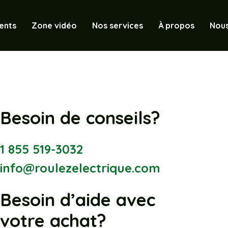
ents
Zone vidéo
Nos services
À propos
Nous
Besoin de conseils?
1 855 519-3032
info@roulezelectrique.com
Besoin d’aide avec
votre achat?