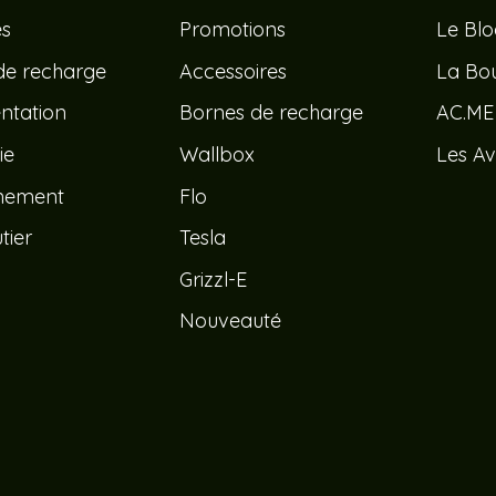
és
Promotions
Le Bl
de recharge
Accessoires
La Bou
tation
Bornes de recharge
AC.ME
ie
Wallbox
Les Av
nement
Flo
tier
Tesla
Grizzl-E
Nouveauté