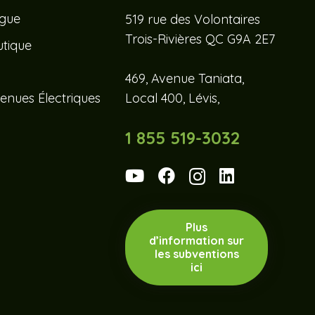
ogue
519 rue des Volontaires
Trois-Rivières QC G9A 2E7
tique
469, Avenue Taniata,
enues Électriques
Local 400, Lévis,
1 855 519-3032
Plus
d’information sur
les subventions
ici