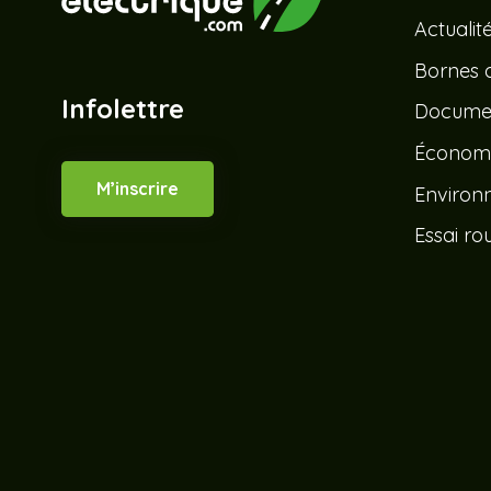
Actualit
Bornes 
Infolettre
Documen
Économ
M’inscrire
Environ
Essai rou