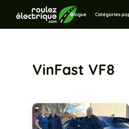
Blogue
Catégories pop
VinFast VF8