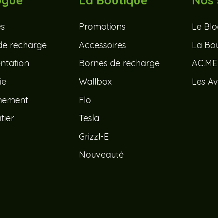
ogue
La Boutique
Nos 
és
Promotions
Le Bl
de recharge
Accessoires
La Bou
tation
Bornes de recharge
AC.ME
ie
Wallbox
Les Av
nement
Flo
tier
Tesla
Grizzl-E
Nouveauté