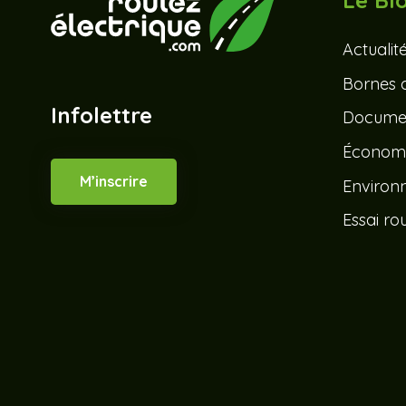
Le Bl
Actualit
Bornes 
Infolettre
Documen
Économ
M’inscrire
Environ
Essai rou