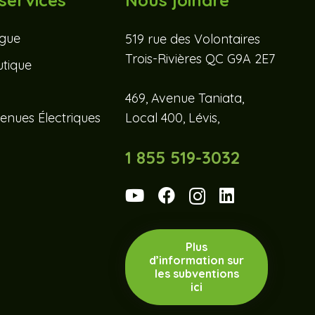
services
Nous joindre
ogue
519 rue des Volontaires
Trois-Rivières QC G9A 2E7
tique
469, Avenue Taniata,
enues Électriques
Local 400, Lévis,
1 855 519-3032
Plus
d’information sur
les subventions
ici