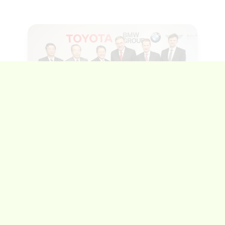
27 janvier 2013
Jean-Claude Cousineau
Collaboration de BMW et
Toyota afin de développer
une batterie lithium-air