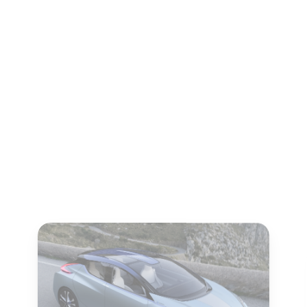
22 mars 2017
Pierre Langlois
Nissan investit dans la
recherche sur des
chauffages d’appoint à
fusion froide pour les
voitures électriques