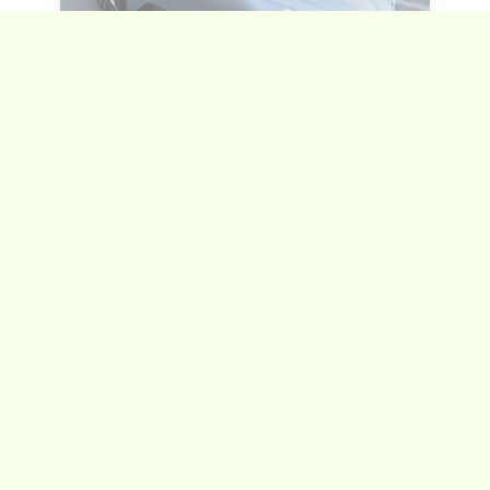
23 novembre 2015
Roulez Électrique
Prochaine génération de la
Nissan LEAF : rumeur d’une
autonomie de près de
480km!