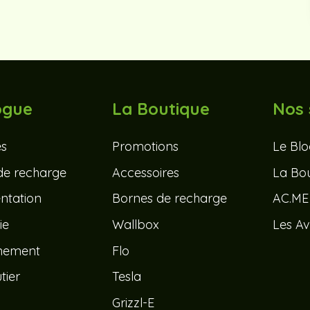
ogue
La Boutique
Nos 
és
Promotions
Le Bl
de recharge
Accessoires
La Bou
tation
Bornes de recharge
AC.ME
ie
Wallbox
Les Av
nement
Flo
tier
Tesla
Grizzl-E