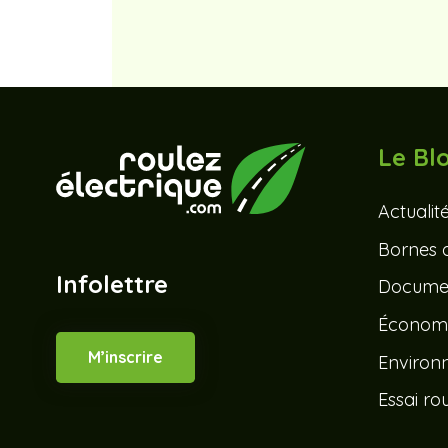
This
field
should
be
left
Le Bl
blank
Actualit
Bornes 
Infolettre
Documen
Économ
M’inscrire
Environ
Essai rou