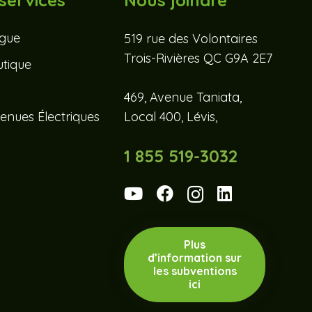
services
Nous joindre
ogue
519 rue des Volontaires
Trois-Rivières QC G9A 2E7
tique
469, Avenue Taniata,
enues Électriques
Local 400, Lévis,
1 855 519-3032
Plus
d’information sur
les subventions
ici