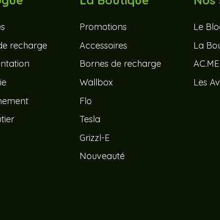
ogue
La Boutique
Nos 
és
Promotions
Le Bl
de recharge
Accessoires
La Bou
tation
Bornes de recharge
AC.ME
ie
Wallbox
Les Av
nement
Flo
tier
Tesla
Grizzl-E
Nouveauté