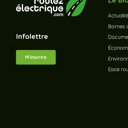
Le Bl
Actualit
Bornes 
Infolettre
Documen
Économ
M’inscrire
Environ
Essai rou