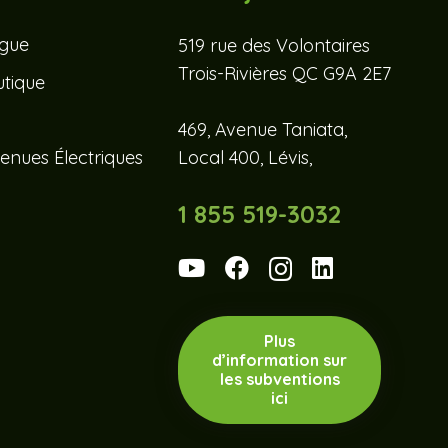
ogue
519 rue des Volontaires
Trois-Rivières QC G9A 2E7
tique
469, Avenue Taniata,
enues Électriques
Local 400, Lévis,
1 855 519-3032
Plus
d’information sur
les subventions
ici