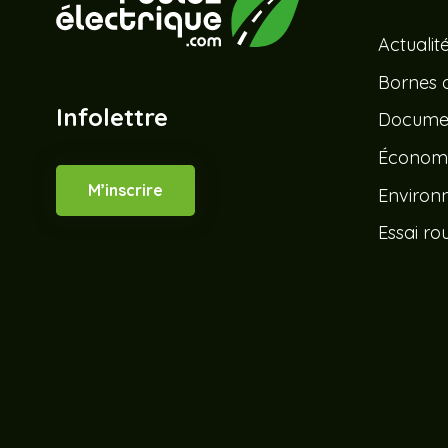
Actualit
Bornes 
Infolettre
Documen
Économ
M’inscrire
Environ
Essai rou