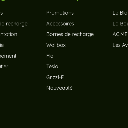
és
Promotions
Le Bl
de recharge
Accessoires
La Bou
tation
Bornes de recharge
AC.ME
ie
Wallbox
Les Av
nement
Flo
tier
Tesla
Grizzl-E
Nouveauté