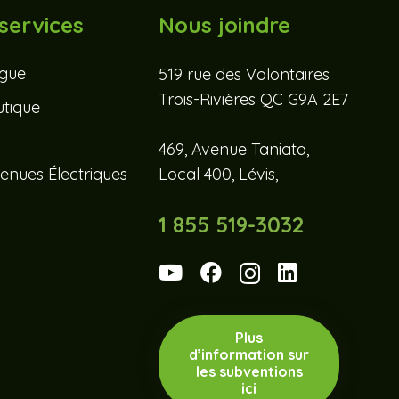
services
Nous joindre
ogue
519 rue des Volontaires
Trois-Rivières QC G9A 2E7
tique
469, Avenue Taniata,
enues Électriques
Local 400, Lévis,
1 855 519-3032
Plus
d’information sur
les subventions
ici