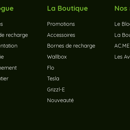
ogue
La Boutique
Nos 
és
Promotions
Le Bl
de recharge
Accessoires
La Bou
tation
Bornes de recharge
AC.ME
ie
Wallbox
Les Av
nement
Flo
tier
Tesla
Grizzl-E
Nouveauté