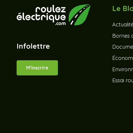
Le Bl
Actualit
Bornes 
Infolettre
Documen
Économ
M’inscrire
Environ
Essai rou