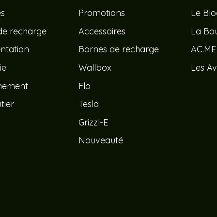
és
Promotions
Le Bl
de recharge
Accessoires
La Bou
tation
Bornes de recharge
AC.ME
ie
Wallbox
Les Av
nement
Flo
tier
Tesla
Grizzl-E
Nouveauté