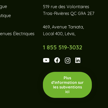
ogue
519 rue des Volontaires
Trois-Rivières QC G9A 2E7
tique
469, Avenue Taniata,
enues Électriques
Local 400, Lévis,
1 855 519-3032
Plus
d’information sur
les subventions
ici