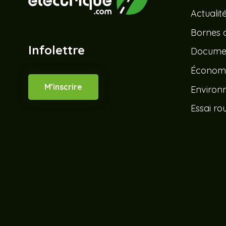
Actualit
Bornes 
Infolettre
Documen
Économ
M’inscrire
Environ
Essai rou